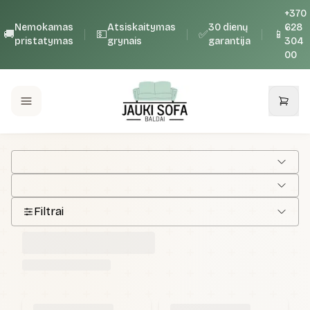
+370
Nemokamas
Atsiskaitymas
30 dienų
628
🚚
💵
✅
📱
pristatymas
grynais
garantija
304
00
Filtrai