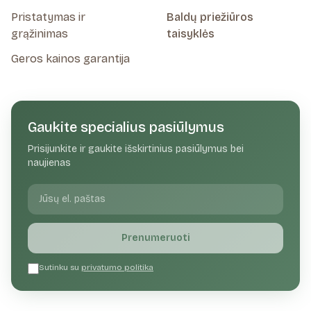
Pristatymas ir
Baldų priežiūros
grąžinimas
taisyklės
Geros kainos garantija
Gaukite specialius pasiūlymus
Prisijunkite ir gaukite išskirtinius pasiūlymus bei
naujienas
Prenumeruoti
Sutinku su
privatumo politika