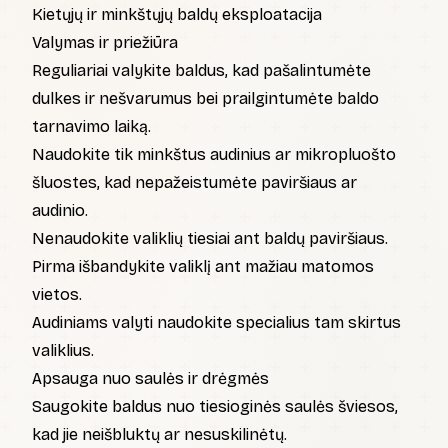
Kietųjų ir minkštųjų baldų eksploatacija
Valymas ir priežiūra
Reguliariai valykite baldus, kad pašalintumėte
dulkes ir nešvarumus bei prailgintumėte baldo
tarnavimo laiką.
Naudokite tik minkštus audinius ar mikropluošto
šluostes, kad nepažeistumėte paviršiaus ar
audinio.
Nenaudokite valiklių tiesiai ant baldų paviršiaus.
Pirma išbandykite valiklį ant mažiau matomos
vietos.
Audiniams valyti naudokite specialius tam skirtus
valiklius.
Apsauga nuo saulės ir drėgmės
Saugokite baldus nuo tiesioginės saulės šviesos,
kad jie neišbluktų ar nesuskilinėtų.