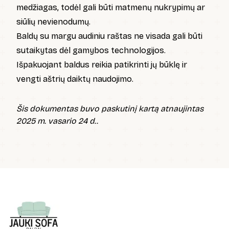
medžiagas, todėl gali būti matmenų nukrypimų ar
siūlių nevienodumų.
Baldų su margu audiniu raštas ne visada gali būti
sutaikytas dėl gamybos technologijos.
Išpakuojant baldus reikia patikrinti jų būklę ir
vengti aštrių daiktų naudojimo.
Šis dokumentas buvo paskutinį kartą atnaujintas
2025 m. vasario 24 d..
Footer