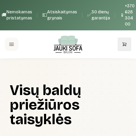
+370
Nemokamas
Atsiskaitymas
30 dienų
628
🚚
💵
✅
📱
pristatymas
grynais
garantija
304
00
Visų baldų
priežiūros
taisyklės