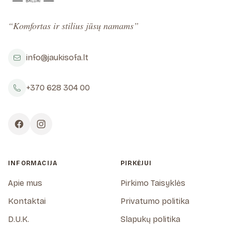
“Komfortas ir stilius jūsų namams”
info@jaukisofa.lt
+370 628 304 00
INFORMACIJA
PIRKĖJUI
Apie mus
Pirkimo Taisyklės
Kontaktai
Privatumo politika
D.U.K.
Slapukų politika