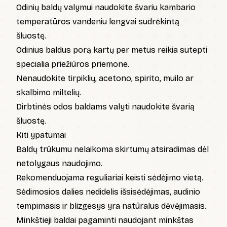
Odinių baldų valymui naudokite švariu kambario
temperatūros vandeniu lengvai sudrėkintą
šluostę.
Odinius baldus porą kartų per metus reikia sutepti
specialia priežiūros priemone.
Nenaudokite tirpiklių, acetono, spirito, muilo ar
skalbimo miltelių.
Dirbtinės odos baldams valyti naudokite švarią
šluostę.
Kiti ypatumai
Baldų trūkumu nelaikoma skirtumų atsiradimas dėl
netolygaus naudojimo.
Rekomenduojama reguliariai keisti sėdėjimo vietą.
Sėdimosios dalies nedidelis išsisėdėjimas, audinio
tempimasis ir blizgesys yra natūralus dėvėjimasis.
Minkštieji baldai pagaminti naudojant minkštas