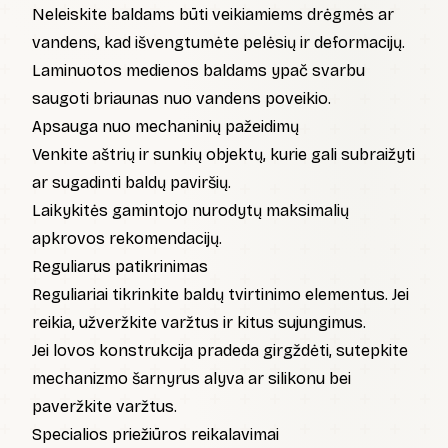
Neleiskite baldams būti veikiamiems drėgmės ar
vandens, kad išvengtumėte pelėsių ir deformacijų.
Laminuotos medienos baldams ypač svarbu
saugoti briaunas nuo vandens poveikio.
Apsauga nuo mechaninių pažeidimų
Venkite aštrių ir sunkių objektų, kurie gali subraižyti
ar sugadinti baldų paviršių.
Laikykitės gamintojo nurodytų maksimalių
apkrovos rekomendacijų.
Reguliarus patikrinimas
Reguliariai tikrinkite baldų tvirtinimo elementus. Jei
reikia, užveržkite varžtus ir kitus sujungimus.
Jei lovos konstrukcija pradeda girgždėti, sutepkite
mechanizmo šarnyrus alyva ar silikonu bei
paveržkite varžtus.
Specialios priežiūros reikalavimai