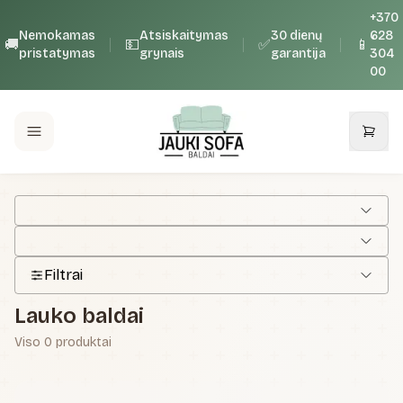
+370
Nemokamas
Atsiskaitymas
30 dienų
628
🚚
💵
✅
📱
pristatymas
grynais
garantija
304
00
Filtrai
Lauko baldai
Viso
0
produktai