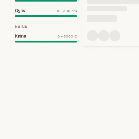
Gylis
0
–
300
cm
KAINA
Kaina
0
–
5000
€