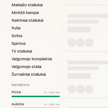
Makiažo staliukai
Minkšti kampai
Naktiniai staliukai
Pufai
Sofos
Spintos
TV staliukai
Valgomojo komplektai
Valgomojo stalai
Žurnaliniai staliukai
MATMENYS
Plotis
0
–
300
cm
Aukštis
0
–
300
cm