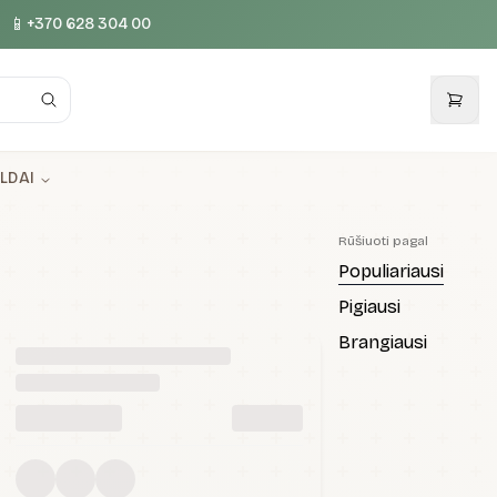
📱
+370 628 304 00
LDAI
Rūšiuoti pagal
Populiariausi
Pigiausi
Brangiausi