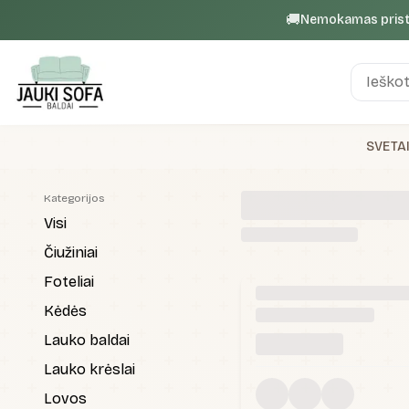
🚚
Nemokamas pris
SVETA
Kategorijos
Visi
Čiužiniai
Foteliai
Kėdės
Lauko baldai
Lauko krėslai
Lovos